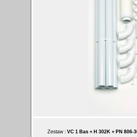
Zestaw :
VC 1 Bas + H 302K + PN 806-3